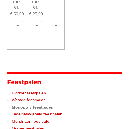
met
met
er.
er.
€ 50,00
€ 25,00
In winkelwagen
In winkelwagen
In winkelwagen
Feestpalen
Flodder feestpalen
Wanted feestpalen
Monopoly feestpalen
Tegeltjeswijsheid feestpalen
Mondriaan feestpalen
Oranje feestpalen