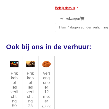
Bekijk details
In winkelwagen
Ook bij ons in de verhuur:
Prik
Prik
Verl
kab
kab
eng
el
el
sno
led
led
er
verli
verli
12
chti
chti
met
ng
ng
er
50
25
€ 3,00