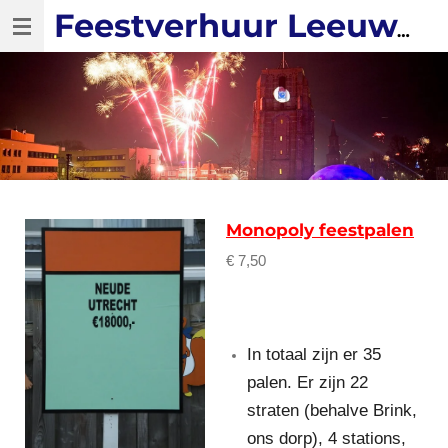
Ga
Feestverhuur Leeuwarden
direct
naar
de
hoofdinhoud
Monopoly feestpalen
€ 7,50
In totaal zijn er 35
palen. Er zijn 22
straten (behalve Brink,
ons dorp), 4 stations,