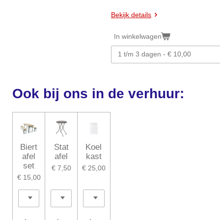
Bekijk details
In winkelwagen
Ook bij ons in de verhuur:
Biert
Stat
Koel
afel
afel
kast
set
€ 7,50
€ 25,00
€ 15,00