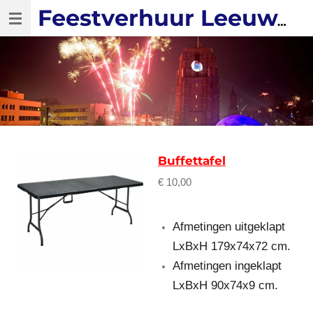
Ga
Feestverhuur Leeuwarden
direct
naar
de
hoofdinhoud
Buffettafel
€ 10,00
Afmetingen uitgeklapt
LxBxH 179x74x72 cm.
Afmetingen ingeklapt
LxBxH 90x74x9 cm.