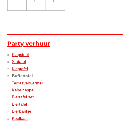
In winkelwagen
In winkelwagen
In winkelwagen
Party verhuur
Klapstoel
Statafel
Klaptafel
Buffettafel
Terrasverwarmer
Kabelhaspel
Biertafel set
Biertafel
Bierbankje
Koelkast