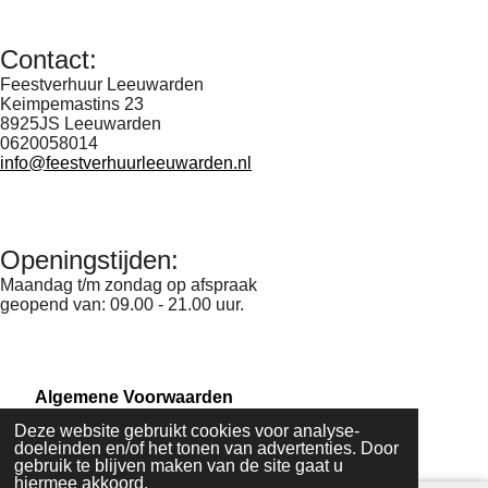
Contact:
Feestverhuur Leeuwarden
Keimpemastins 23
8925JS Leeuwarden
0620058014
info@feestverhuurleeuwarden.nl
Openingstijden:
Maandag t/m zondag op afspraak
geopend van: 09.00 - 21.00 uur.
Algemene Voorwaarden
Deze website gebruikt cookies voor analyse-
Download
doeleinden en/of het tonen van advertenties. Door
gebruik te blijven maken van de site gaat u
© 2014 - 2015 Feestverhuurleeuwarden.nl
hiermee akkoord.