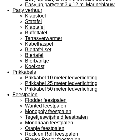
Easy up partytent 3 x 12 m. Marineblauw
Party verhuur
Klapstoel
Statafel
Klaptafel
Buffettafel
Terrasverwarmer
Kabelhaspel
Biertafel set
Biertafel
Bierbankje
Koelkast
Prikkabels
Prikkabel 10 meter ledverlichting
Prikkabel 25 meter ledverlichting
Prikkabel 50 meter ledverlichting
Feestpalen
Flodder feestpalen
Wanted feestpalen
Monopoly feestpalen
Tegeltjeswijsheid feestpalen
Mondriaan feestpalen
Oranje feestpalen
Rock en Roll feestpalen
Flower Power feestpalen