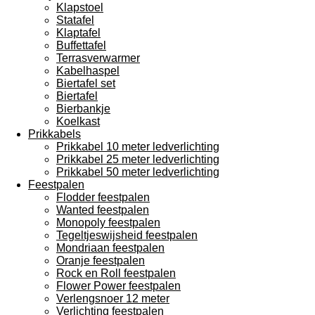
Klapstoel
Statafel
Klaptafel
Buffettafel
Terrasverwarmer
Kabelhaspel
Biertafel set
Biertafel
Bierbankje
Koelkast
Prikkabels
Prikkabel 10 meter ledverlichting
Prikkabel 25 meter ledverlichting
Prikkabel 50 meter ledverlichting
Feestpalen
Flodder feestpalen
Wanted feestpalen
Monopoly feestpalen
Tegeltjeswijsheid feestpalen
Mondriaan feestpalen
Oranje feestpalen
Rock en Roll feestpalen
Flower Power feestpalen
Verlengsnoer 12 meter
Verlichting feestpalen