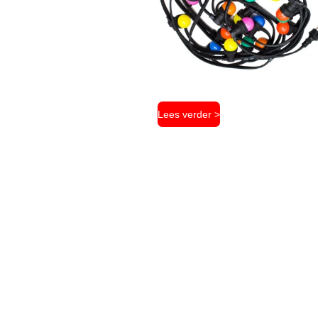
Lees verder >
Prikkabel verhuur Amsterdam, Prikkabel verhuur Haarlem, Prikkabel verhuur Volendam, Prikkabel verhuur Beverwijk, Prikkabel verhuur Hoorn, Prikkabel verhuur Enkhuizen, Prikkabel verhuur Heerhugowaard, Prikkabel verhuur Alkmaar, Prikkabel verhuur IJmuiden, Prikkabel verhuur Den Helder, Prikkabel verhuur Zaanstad, Prikkabel verhuur Heemstede, Prikkabel verhuur Hilversum, Prikkabel verhuur Bergen, Prikkabel verhuur Laren, Prikkabel verhuur Bloemdendaal, Prikkabel verhuur Noord-Holland, Prikkabel huren Amsterdam, Prikkabel huren Haarlem, Prikkabel huren Volendam, Prikkabel huren Beverwijk, Prikkabel huren Hoorn, Prikkabel huren Enkhuizen, Prikkabel huren Heerhugowaard, Prikkabel huren Alkmaar, Prikkabel huren IJmuiden, Prikkabel huren Den Helder, Prikkabel huren Zaanstad, Prikkabel huren Heemstede, Prikkabel huren Hilversum, Prikkabel huren Bergen, Prikkabel huren Laren, Prikkabel huren Bloemdendaal, Prikkabel huren Noord-Holland, Prikkabel verhuur Leeuwarden, prikkabel verhuur Harlingen, Prikkabel verhuur Dokkum, Prikkabel verhuur Drachten, Prikkabel verhuur Heerenveen, Prikkabel verhuur Sneek, Prikkabel verhuur Friesland, Prikkabel huren Leeuwarden, Prikkabel huren Harlingen, Prikkabel huren Dokkum, Prikkabel huren Drachten, Prikkabel huren Heerenveen, Prikkabel huren Sneek, Prikkabel huren Friesland, Prikkabel verhuur Groningen, Prikkabel verhuur Haren, Prikkabel verhuur Hoogezand, Prikkabel verhuur Leek, Prikkabel verhuur Veendam, Prikkabel verhuur Stadskanaal, Prikkabel verhuur Winschoten, Prikkabel verhuur Delfzijl, Prikkabel huren Groningen, Prikkabel huren Haren, Prikkabel huren Hoogezand, Prikkabel huren Leek, Prikkabel huren Veendam, Prikkabel huren Stadskanaal, Prikkabel huren Winschoten, Prikkabel huren Delfzijl, Prikkabel verhuur Drenthe, Prikkabel verhuur Emmen, Prikkabel verhuur Assen, Prikkabel verhuur Coevorden, Prikkabel verhuur Hoogeveen, Prikkabel verhuur Meppel, Prikkabel verhuur Roden, Prikkabel verhuur Beilen, Prikkabel huren Drenthe, Prikkabel huren Emmen, Prikkabel huren Assen, Prikkabel huren Coevorden, Prikkabel huren Hoogeveen, Prikkabel huren Meppel, Prikkabel huren Roden, Prikkabel huren Beilen, Prikkabel verhuur Overijssel, Prikkabel verhuur Zwolle, Prikkabel verhuur Enschede, Prikkabel verhuur Deventer, Prikkabel verhuur Steenwijk, Prikkabel verhuur Kampen, Prikkabel verhuur Raalte, Prikkabel verhuur Ommen, Prikkabel verhuur Nijverdal, Prikkabel verhuur Ommen, Prikkabel verhuur Almelo, Prikkabel verhuur Hengelo, Prikkabel verhuur Hardenberg, Prikkabel verhuur Oldenzaal, Prikkabel verhuur Staphorst, Prikkabel verhuur Wierden, Pr