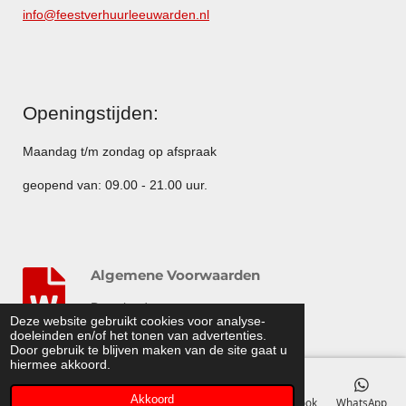
info@feestverhuurleeuwarden.nl
Openingstijden:
Maandag t/m zondag op afspraak
geopend van: 09.00 - 21.00 uur.
Algemene Voorwaarden
Download
Deze website gebruikt cookies voor analyse-
© 2014 - 2015 Feestverhuurleeuwarden.nl
doeleinden en/of het tonen van advertenties.
Door gebruik te blijven maken van de site gaat u
hiermee akkoord.
Akkoord
E-mailadres
Telefoonnummer
Kaart
Facebook
WhatsApp