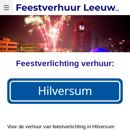
Ga
Feestverhuur Leeuwarden
direct
naar
de
hoofdinhoud
Feestverlichting verhuur:
Voor de verhuur van feestverlichting in Hilversum