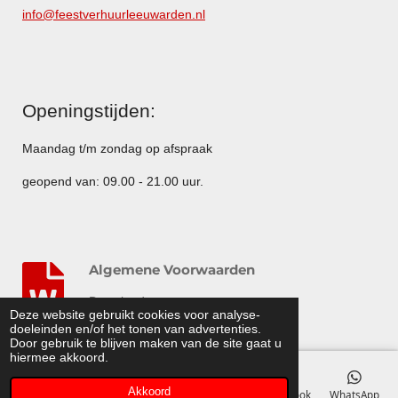
info@feestverhuurleeuwarden.nl
Openingstijden:
Maandag t/m zondag op afspraak
geopend van: 09.00 - 21.00 uur.
Algemene Voorwaarden
Download
Deze website gebruikt cookies voor analyse-
© 2014 - 2015 Feestverhuurleeuwarden.nl
doeleinden en/of het tonen van advertenties.
Door gebruik te blijven maken van de site gaat u
hiermee akkoord.
Akkoord
E-mailadres
Telefoonnummer
Kaart
Facebook
WhatsApp