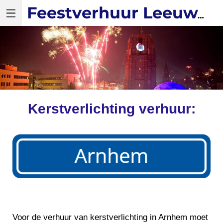
Ga
Feestverhuur Leeuwarden
direct
naar
de
hoofdinhoud
Kerstverlichting verhuur:
Voor de verhuur van kerstverlichting in Arnhem moet