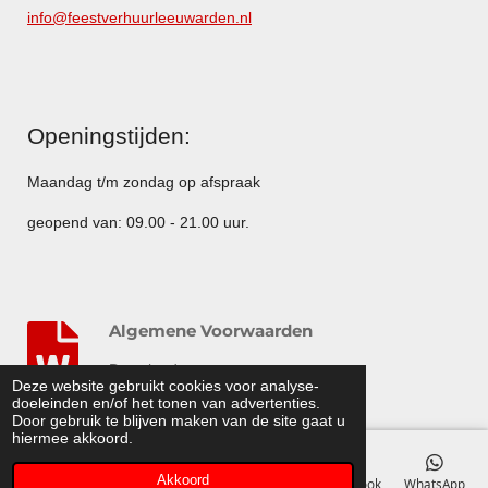
info@feestverhuurleeuwarden.nl
Openingstijden:
Maandag t/m zondag op afspraak
geopend van: 09.00 - 21.00 uur.
Algemene Voorwaarden
Download
Deze website gebruikt cookies voor analyse-
© 2014 - 2015 Feestverhuurleeuwarden.nl
doeleinden en/of het tonen van advertenties.
Door gebruik te blijven maken van de site gaat u
hiermee akkoord.
Akkoord
E-mailadres
Telefoonnummer
Kaart
Facebook
WhatsApp