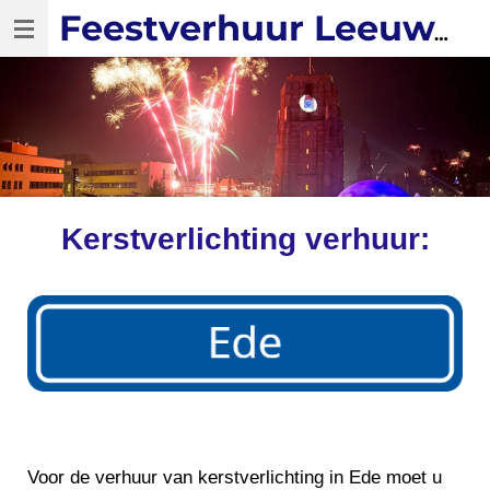
Ga
Feestverhuur Leeuwarden
direct
naar
de
hoofdinhoud
Kerstverlichting verhuur:
Voor de verhuur van kerstverlichting in Ede moet u