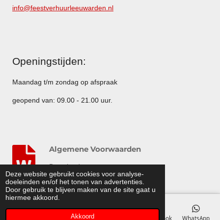
info@feestverhuurleeuwarden.nl
Openingstijden:
Maandag t/m zondag op afspraak
geopend van: 09.00 - 21.00 uur.
Algemene Voorwaarden
Download
Deze website gebruikt cookies voor analyse-
© 2014 - 2015 Feestverhuurleeuwarden.nl
doeleinden en/of het tonen van advertenties.
Door gebruik te blijven maken van de site gaat u
hiermee akkoord.
Akkoord
E-mailadres
Telefoonnummer
Kaart
Facebook
WhatsApp