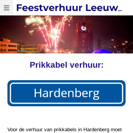
Ga
Feestverhuur Leeuwarden
direct
naar
de
hoofdinhoud
Prikkabel verhuur:
Voor de verhuur van prikkabels in Hardenberg moet