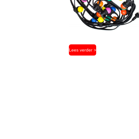
Lees verder >
Prikkabel verhuur Amsterdam, Prikkabel verhuur Haarlem, Prikkabel verhuur Volendam, Prikkabel verhuur Beverwijk, Prikkabel verhuur Hoorn, Prikkabel verhuur Enkhuizen, Prikkabel verhuur Heerhugowaard, Prikkabel verhuur Alkmaar, Prikkabel verhuur IJmuiden, Prikkabel verhuur Den Helder, Prikkabel verhuur Zaanstad, Prikkabel verhuur Heemstede, Prikkabel verhuur Hilversum, Prikkabel verhuur Bergen, Prikkabel verhuur Laren, Prikkabel verhuur Bloemdendaal, Prikkabel verhuur Noord-Holland, Prikkabel huren Amsterdam, Prikkabel huren Haarlem, Prikkabel huren Volendam, Prikkabel huren Beverwijk, Prikkabel huren Hoorn, Prikkabel huren Enkhuizen, Prikkabel huren Heerhugowaard, Prikkabel huren Alkmaar, Prikkabel huren IJmuiden, Prikkabel huren Den Helder, Prikkabel huren Zaanstad, Prikkabel huren Heemstede, Prikkabel huren Hilversum, Prikkabel huren Bergen, Prikkabel huren Laren, Prikkabel huren Bloemdendaal, Prikkabel huren Noord-Holland, Prikkabel verhuur Leeuwarden, prikkabel verhuur Harlingen, Prikkabel verhuur Dokkum, Prikkabel verhuur Drachten, Prikkabel verhuur Heerenveen, Prikkabel verhuur Sneek, Prikkabel verhuur Friesland, Prikkabel huren Leeuwarden, Prikkabel huren Harlingen, Prikkabel huren Dokkum, Prikkabel huren Drachten, Prikkabel huren Heerenveen, Prikkabel huren Sneek, Prikkabel huren Friesland, Prikkabel verhuur Groningen, Prikkabel verhuur Haren, Prikkabel verhuur Hoogezand, Prikkabel verhuur Leek, Prikkabel verhuur Veendam, Prikkabel verhuur Stadskanaal, Prikkabel verhuur Winschoten, Prikkabel verhuur Delfzijl, Prikkabel huren Groningen, Prikkabel huren Haren, Prikkabel huren Hoogezand, Prikkabel huren Leek, Prikkabel huren Veendam, Prikkabel huren Stadskanaal, Prikkabel huren Winschoten, Prikkabel huren Delfzijl, Prikkabel verhuur Drenthe, Prikkabel verhuur Emmen, Prikkabel verhuur Assen, Prikkabel verhuur Coevorden, Prikkabel verhuur Hoogeveen, Prikkabel verhuur Meppel, Prikkabel verhuur Roden, Prikkabel verhuur Beilen, Prikkabel huren Drenthe, Prikkabel huren Emmen, Prikkabel huren Assen, Prikkabel huren Coevorden, Prikkabel huren Hoogeveen, Prikkabel huren Meppel, Prikkabel huren Roden, Prikkabel huren Beilen, Prikkabel verhuur Overijssel, Prikkabel verhuur Zwolle, Prikkabel verhuur Enschede, Prikkabel verhuur Deventer, Prikkabel verhuur Steenwijk, Prikkabel verhuur Kampen, Prikkabel verhuur Raalte, Prikkabel verhuur Ommen, Prikkabel verhuur Nijverdal, Prikkabel verhuur Ommen, Prikkabel verhuur Almelo, Prikkabel verhuur Hengelo, Prikkabel verhuur Hardenberg, Prikkabel verhuur Oldenzaal, Prikkabel verhuur Staphorst, Prikkabel verhuur Wierden, Pr