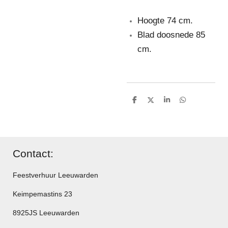
Hoogte 74 cm.
Blad doosnede 85
cm.
D
D
S
D
e
e
h
e
l
e
a
l
e
l
r
e
n
e
n
Contact:
Feestverhuur Leeuwarden
Keimpemastins 23
8925JS Leeuwarden