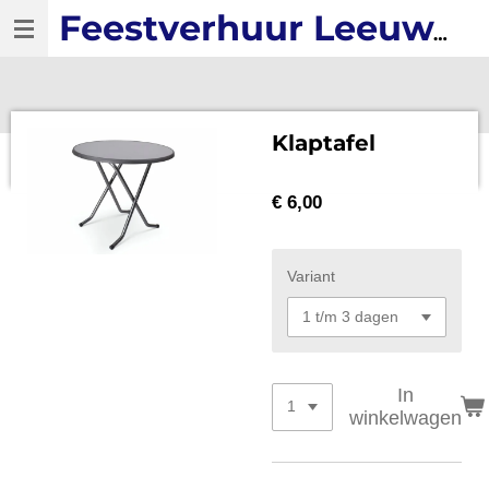
Ga
Feestverhuur Leeuwarden
direct
naar
de
hoofdinhoud
Klaptafel
€ 6,00
Variant
In
winkelwagen